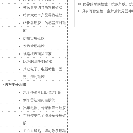
10. 优异的耐候性能：抗紫外线、
变频器空调导热粘接硅胶
11.具有可修复性：密封后的元器
特种大功率产品导热硅胶
转换器用胶、传感器灌封硅
胶
护栏管用硅胶
发热管用硅胶
线路板表面涂层液
LCM模组密封硅胶
其它电子、电器粘接、固
定、灌封硅胶
>
汽车电子用胶
汽车整流器HID灌封硅胶
倒车雷达灌封硅胶胶
汽车电器、传感器灌封硅胶
车身控制电子模块粘接用硅
胶
ＥＣＵ导热、灌封涂覆用硅