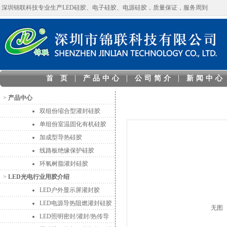
深圳锦联科技专业生产LED硅胶、电子硅胶、电源硅胶，质量保证，服务周到
|
|
|
首 页
产品中心
公司简介
新闻中心
>
产品中心
双组份缩合型灌封硅胶
单组份室温固化有机硅胶
加成型导热硅胶
线路板绝缘保护硅胶
环氧树脂灌封硅胶
>
LED光电行业用胶介绍
LED户外显示屏灌封胶
LED电源导热阻燃灌封硅胶
无图
LED照明密封/灌封/热传导