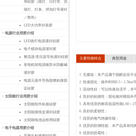
用硅胶（路灯、日灯管、洗
墙灯、灯条、球泡灯等灌封
／散热）
LED大功率封装胶
>
电源行业用胶介绍
LED路灯电源灌封硅胶
电子模块电源灌封胶
整流器/变压器导热灌封硅胶
主要性能特点
典型用途
发电机组电源板防水防酸碱
灌封胶
1. 无腐蚀：本产品属于脱醇反应不
电源元器件导热阻燃粘接固
2. 快速固化：操作时间0.5～1.5
定硅胶
3. 流动性好：可以快速自流平，
>
太阳能行业用胶介绍
4. 良好的粘接性：固化物对模组
5. 具有优异的耐高低温性能(-60～25
太阳能组件粘接硅胶
6. 良好的柔韧性；
太阳能接线盒灌封硅胶
7. 优异的电气绝缘性能；
太阳能电池边框用硅胶
8. 优异的防潮性能，本产品具有
>
电子电器用胶介绍
9. 优异的防霉性；
高频头粘接密封硅胶