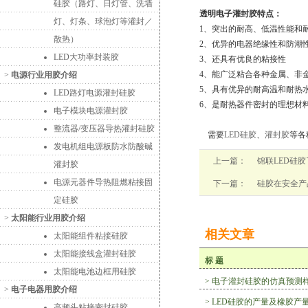
硅胶（路灯、日灯管、洗墙
透明电子灌封胶特点：
灯、灯条、球泡灯等灌封／
1、突出的耐高、低温性能和
散热）
2、优异的电器绝缘性和防潮
LED大功率封装胶
3、还具有优良的粘接性
4、能广泛粘合各种金属、非
>
电源行业用胶介绍
5、具有优异的耐高温和耐热
LED路灯电源灌封硅胶
6、是耐热器件密封的理想材
电子模块电源灌封胶
整流器/变压器导热灌封硅胶
需要
LED硅胶
、
灌封胶
等各
发电机组电源板防水防酸碱
上一篇：
锦联LED硅
灌封胶
电源元器件导热阻燃粘接固
下一篇：
硅胶在安全产
定硅胶
>
太阳能行业用胶介绍
相关文章
太阳能组件粘接硅胶
太阳能接线盒灌封硅胶
标 题
太阳能电池边框用硅胶
>
电子灌封硅胶的仿真预测
>
电子电器用胶介绍
>
LED硅胶的产量及橡胶产
高频头粘接密封硅胶