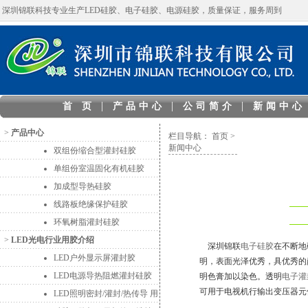
深圳锦联科技专业生产LED硅胶、电子硅胶、电源硅胶，质量保证，服务周到
|
|
|
首 页
产品中心
公司简介
新闻中心
>
产品中心
栏目导航：
首页
>
新闻中心
双组份缩合型灌封硅胶
单组份室温固化有机硅胶
加成型导热硅胶
线路板绝缘保护硅胶
环氧树脂灌封硅胶
>
LED光电行业用胶介绍
深圳锦联
电子硅胶
在不断地
LED户外显示屏灌封胶
明，表面光泽优秀，具优秀的
LED电源导热阻燃灌封硅胶
明色膏加以染色。透明
电子灌
可用于电视机行输出变压器元
LED照明密封/灌封/热传导 用