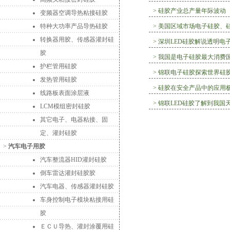
>
硅胶产业总产量年际波动
变频器空调导热粘接硅胶
特种大功率产品导热硅胶
>
美国区域市场电子硅胶、
转换器用胶、传感器灌封硅
>
深圳LED硅胶解说透明电
胶
>
我国是电子硅胶最大消费
护栏管用硅胶
>
锦联电子硅胶探索世界硅
发热管用硅胶
>
硅胶在安全产品中的应用
线路板表面涂层液
>
锦联LED硅胶了解到我国
LCM模组密封硅胶
其它电子、电器粘接、固
定、灌封硅胶
>
汽车电子用胶
汽车整流器HID灌封硅胶
倒车雷达灌封硅胶胶
汽车电器、传感器灌封硅胶
车身控制电子模块粘接用硅
胶
ＥＣＵ导热、灌封涂覆用硅