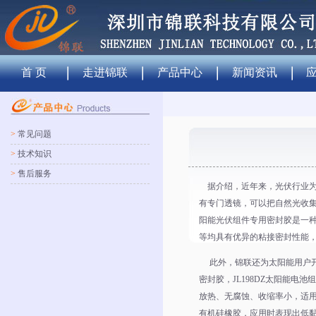
首 页
走进锦联
产品中心
新闻资讯
>
常见问题
>
技术知识
>
售后服务
据介绍，近年来，光伏行业为
有专门透镜，可以把自然光收集
阳能光伏组件专用密封胶是一
等均具有优异的粘接密封性能
此外，锦联还为太阳能用户开发
密封胶，JL198DZ太阳能
放热、无腐蚀、收缩率小，适
有机硅橡胶，应用时表现出低