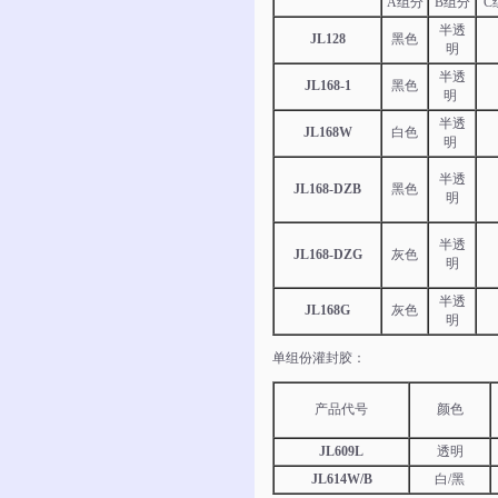
A组分
B组分
C
半透
JL128
黑色
明
半透
JL168-1
黑色
明
半透
JL168W
白色
明
半透
JL168-DZB
黑色
明
半透
JL168-DZG
灰色
明
半透
JL168G
灰色
明
单组份灌封胶：
产品代号
颜色
JL609L
透明
JL614W/B
白/黑