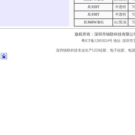
JL920T
半透明
7
JL930T
半透明
7
JL968W/B/G
白/黑/灰
7
版权所有：深圳市锦联科技有限公
粤ICP备12063024号
地址: 深圳市
深圳锦联科技专业生产LED硅胶、电子硅胶、电