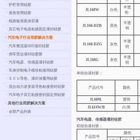
•
护栏管用硅胶
半透
JL168W
白色
明
•
发热管用硅胶
•
线路板表面涂层液
半透
JL168-DZB
黑色
明
•
其它电子电器粘接固定灌封硅胶
>
汽车电子行业用胶解决方案
半透
JL168-DZG
灰色
•
汽车整流器HID灌封硅胶
明
•
倒车雷达灌封硅胶胶
半透
JL168G
灰色
•
汽车电器、传感器灌封硅胶
明
•
车身控制电子模块粘接用硅胶
单组份灌封胶：
•
ＥＣＵ导热、灌封涂覆用硅胶
•
混合动力逆变器导热粘接密封硅胶
产品代号
颜色
•
汽车电子其它粘接密封固定用硅胶
JL609L
透明
>
其他行业用胶解决方案
JL614W/B
白/黑
•
全部产品列表
汽车电器、传感器灌封硅胶
双组份灌封胶：
颜色
产品型号