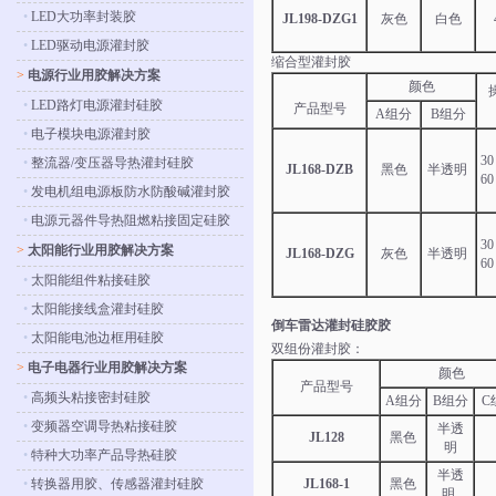
•
LED大功率封装胶
JL198-DZG1
灰色
白色
•
LED驱动电源灌封胶
缩合型灌封胶
>
电源行业用胶解决方案
颜色
•
LED路灯电源灌封硅胶
产品型号
A组分
B组分
•
电子模块电源灌封胶
3
•
整流器/变压器导热灌封硅胶
JL168-DZB
黑色
半透明
6
•
发电机组电源板防水防酸碱灌封胶
•
电源元器件导热阻燃粘接固定硅胶
3
>
太阳能行业用胶解决方案
JL168-DZG
灰色
半透明
6
•
太阳能组件粘接硅胶
•
太阳能接线盒灌封硅胶
倒车雷达灌封硅胶胶
•
太阳能电池边框用硅胶
双组份灌封胶：
>
电子电器行业用胶解决方案
颜色
产品型号
•
高频头粘接密封硅胶
A组分
B组分
C
•
变频器空调导热粘接硅胶
半透
JL128
黑色
明
•
特种大功率产品导热硅胶
半透
•
转换器用胶、传感器灌封硅胶
JL168-1
黑色
明