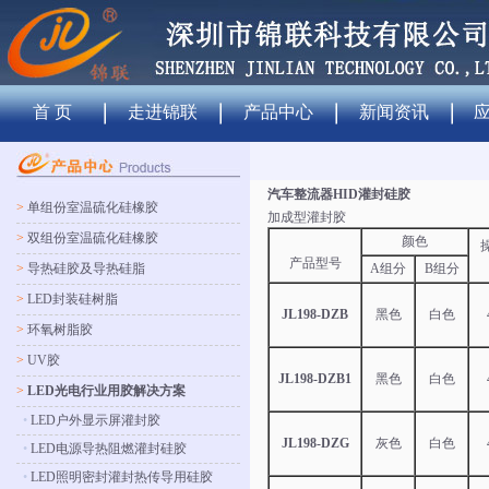
首 页
走进锦联
产品中心
新闻资讯
汽车整流器HID灌封硅胶
>
单组份室温硫化硅橡胶
加成型灌封胶
>
双组份室温硫化硅橡胶
颜色
产品型号
>
导热硅胶及导热硅脂
A组分
B组分
>
LED封装硅树脂
JL198-DZB
黑色
白色
>
环氧树脂胶
>
UV胶
JL198-DZB1
黑色
白色
>
LED光电行业用胶解决方案
•
LED户外显示屏灌封胶
JL198-DZG
灰色
白色
•
LED电源导热阻燃灌封硅胶
•
LED照明密封灌封热传导用硅胶