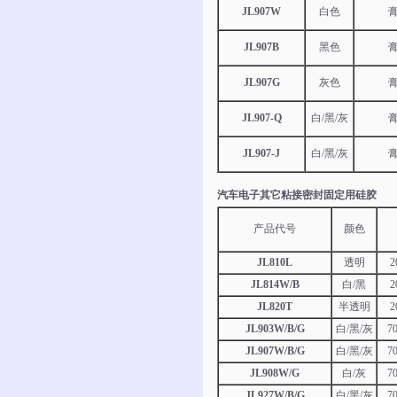
JL907W
白色
JL907B
黑色
JL907G
灰色
JL907-Q
白/黑/灰
JL907-J
白/黑/灰
汽车电子其它粘接密封固定用硅胶
产品代号
颜色
JL810L
透明
2
JL814W/B
白/黑
2
JL820T
半透明
2
JL903W/B/G
白/黑/灰
7
JL907W/B/G
白/黑/灰
7
JL908W/G
白/灰
7
JL927W/B/G
白/黑/灰
7