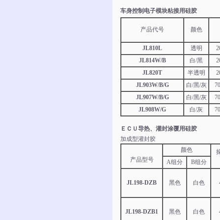
车身控制电子模块粘接用硅胶
产品代号
颜色
JL810L
透明
2
JL814W/B
白/黑
2
JL820T
半透明
2
JL903W/B/G
白/黑/灰
7
JL907W/B/G
白/黑/灰
7
JL908W/G
白/灰
7
ＥＣＵ导热、灌封涂覆用硅胶
加成型灌封胶
颜色
产品型号
A组分
B组分
JL198-DZB
黑色
白色
JL198-DZB1
黑色
白色