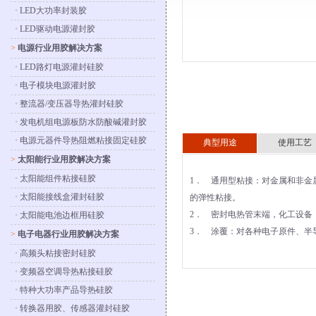
•
LED大功率封装胶
•
LED驱动电源灌封胶
>
电源行业用胶解决方案
•
LED路灯电源灌封硅胶
•
电子模块电源灌封胶
•
整流器/变压器导热灌封硅胶
•
发电机组电源板防水防酸碱灌封胶
•
电源元器件导热阻燃粘接固定硅胶
典型用途
使用工艺
>
太阳能行业用胶解决方案
•
太阳能组件粘接硅胶
1． 通用型粘接：对金属和非金
•
太阳能接线盒灌封硅胶
的弹性粘接。
2． 密封电热管末端，化工设备
•
太阳能电池边框用硅胶
3． 涂覆：对各种电子原件、半
>
电子电器行业用胶解决方案
•
高频头粘接密封硅胶
•
变频器空调导热粘接硅胶
•
特种大功率产品导热硅胶
•
转换器用胶、传感器灌封硅胶