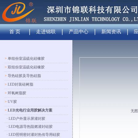
首 页
走进锦联
产品中心
新闻资讯
>
单组份室温硫化硅橡胶
>
双组份室温硫化硅橡胶
>
导热硅胶及导热硅脂
>
LED封装硅树脂
>
环氧树脂胶
>
UV胶
>
LED光电行业用胶解决方案
无图
•
LED户外显示屏灌封胶
•
LED电源导热阻燃灌封硅胶
•
LED照明密封灌封热传导用硅胶