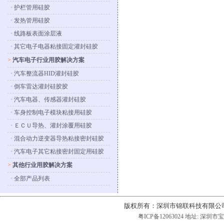
•
护栏管用硅胶
•
发热管用硅胶
•
线路板表面涂层液
•
其它电子电器粘接固定灌封硅胶
>
汽车电子行业用胶解决方案
•
汽车整流器HID灌封硅胶
•
倒车雷达灌封硅胶胶
•
汽车电器、传感器灌封硅胶
•
车身控制电子模块粘接用硅胶
•
ＥＣＵ导热、灌封涂覆用硅胶
•
混合动力逆变器导热粘接密封硅胶
•
汽车电子其它粘接密封固定用硅胶
>
其他行业用胶解决方案
•
全部产品列表
版权所有：深圳市锦联科技有限公
粤ICP备
12063024
地址: 深圳市宝