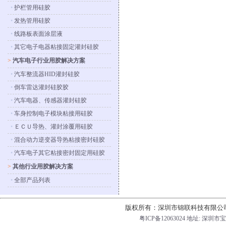
•
护栏管用硅胶
•
发热管用硅胶
•
线路板表面涂层液
•
其它电子电器粘接固定灌封硅胶
>
汽车电子行业用胶解决方案
•
汽车整流器HID灌封硅胶
•
倒车雷达灌封硅胶胶
•
汽车电器、传感器灌封硅胶
•
车身控制电子模块粘接用硅胶
•
ＥＣＵ导热、灌封涂覆用硅胶
•
混合动力逆变器导热粘接密封硅胶
•
汽车电子其它粘接密封固定用硅胶
>
其他行业用胶解决方案
•
全部产品列表
版权所有：深圳市锦联科技有限公
粤ICP备
12063024
地址: 深圳市宝