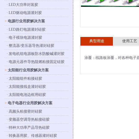
•
LED大功率封装胶
•
LED驱动电源灌封胶
>
电源行业用胶解决方案
•
LED路灯电源灌封硅胶
•
电子模块电源灌封胶
典型用途
使用工艺
•
整流器/变压器导热灌封硅胶
•
发电机组电源板防水防酸碱灌封胶
涂覆：线路板涂覆，对各种电子
•
电源元器件导热阻燃粘接固定硅胶
>
太阳能行业用胶解决方案
•
太阳能组件粘接硅胶
•
太阳能接线盒灌封硅胶
•
太阳能电池边框用硅胶
>
电子电器行业用胶解决方案
•
高频头粘接密封硅胶
•
变频器空调导热粘接硅胶
•
特种大功率产品导热硅胶
•
转换器用胶、传感器灌封硅胶