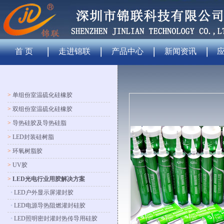
首 页
走进锦联
产品中心
新闻资讯
>
单组份室温硫化硅橡胶
>
双组份室温硫化硅橡胶
>
导热硅胶及导热硅脂
>
LED封装硅树脂
>
环氧树脂胶
>
UV胶
>
LED光电行业用胶解决方案
•
LED户外显示屏灌封胶
•
LED电源导热阻燃灌封硅胶
•
LED照明密封灌封热传导用硅胶