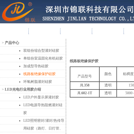
首 页
走进锦联
产品中心
新闻资讯
>
产品中心
双组份缩合型灌封硅胶
单组份室温固化有机硅胶
线路板绝缘保护胶
加成型导热硅胶
线路板绝缘保护硅胶
颜色
粘稠度
产品型号
环氧树脂灌封硅胶
JL358
透明
15
>
LED光电行业用胶介绍
JL602-1T
透明
5000
LED户外显示屏灌封胶
LED电源导热阻燃灌封硅
胶
LED照明密封/灌封/热传导
用硅胶（路灯、日灯管、