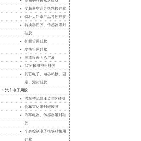
高频头粘接密封硅胶
变频器空调导热粘接硅胶
特种大功率产品导热硅胶
转换器用胶、传感器灌封
硅胶
护栏管用硅胶
发热管用硅胶
线路板表面涂层液
LCM模组密封硅胶
其它电子、电器粘接、固
定、灌封硅胶
>
汽车电子用胶
汽车整流器HID灌封硅胶
倒车雷达灌封硅胶胶
汽车电器、传感器灌封硅
胶
车身控制电子模块粘接用
硅胶