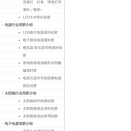
洗墙灯、灯条、球泡灯等
灌封／散热）
LED大功率封装胶
>
电源行业用胶介绍
LED路灯电源灌封硅胶
电子模块电源灌封胶
整流器/变压器导热灌封硅
胶
发电机组电源板防水防酸
碱灌封胶
电源元器件导热阻燃粘接
固定硅胶
>
太阳能行业用胶介绍
太阳能组件粘接硅胶
太阳能接线盒灌封硅胶
太阳能电池边框用硅胶
>
电子电器用胶介绍