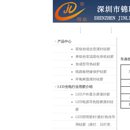
首 页
走进锦联
产品
>
产品中心
双组份缩合型灌封硅胶
单组份室温固化有机硅胶
车身
加成型导热硅胶
线路板绝缘保护硅胶
环氧树脂灌封硅胶
>
LED光电行业用胶介绍
LED户外显示屏灌封胶
LED电源导热阻燃灌封硅
胶
LED照明密封/灌封/热传导
用硅胶（路灯、日灯管、