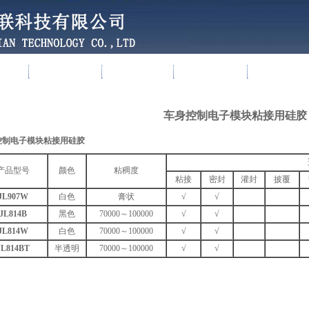
中心
新闻资讯
应用案例
招商加盟
服务与技
车身控制电子模块粘接用硅胶
控制电子模块粘接用硅胶
产品型号
颜色
粘稠度
粘接
密封
灌封
披覆
JL907W
白色
膏状
√
√
JL814B
黑色
70000～100000
√
√
JL814W
白色
70000～100000
√
√
JL814BT
半透明
70000～100000
√
√