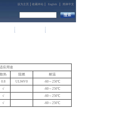
设为主页
收藏本站
English
简体中文
术支持
人力资源
联系我们
适应用途
散热
阻燃
耐温
0.8
UL94V0
-60～250℃
√
-60～250℃
√
-60～250℃
√
-60～250℃