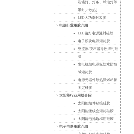
洗墙灯、灯条、球泡灯等
灌封／散热）
LED大功率封装胶
>
电源行业用胶介绍
LED路灯电源灌封硅胶
电子模块电源灌封胶
整流器/变压器导热灌封硅
胶
发电机组电源板防水防酸
碱灌封胶
电源元器件导热阻燃粘接
固定硅胶
>
太阳能行业用胶介绍
太阳能组件粘接硅胶
太阳能接线盒灌封硅胶
太阳能电池边框用硅胶
>
电子电器用胶介绍