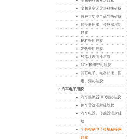
高频头粘接密封硅胶
变频器空调导热粘接硅胶
特种大功率产品导热硅胶
转换器用胶、传感器灌封
硅胶
护栏管用硅胶
发热管用硅胶
线路板表面涂层液
LCM模组密封硅胶
其它电子、电器粘接、固
定、灌封硅胶
>
汽车电子用胶
汽车整流器HID灌封硅胶
倒车雷达灌封硅胶胶
汽车电器、传感器灌封硅
胶
车身控制电子模块粘接用
硅胶